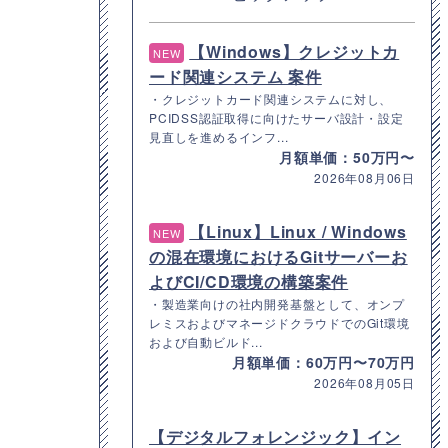
【Windows】クレジットカ
NEW
ード関連システム 案件
・クレジットカード関連システムに対し、
PCIDSS認証取得に向けたサーバ設計・設定
見直しを進めるインフ...
月額単価：50万円〜
2026年08月06日
【Linux】Linux / Windows
NEW
の混在環境におけるGitサーバーお
よびCI/CD環境の構築案件
・製造業向けの社内開発基盤として、オンプ
レミスおよびマネージドクラウドでのGit環境
および自動ビルド...
月額単価：60万円〜70万円
2026年08月05日
【デジタルフォレンジック】イン