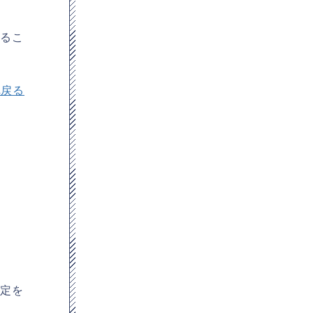
するこ
へ戻る
設定を