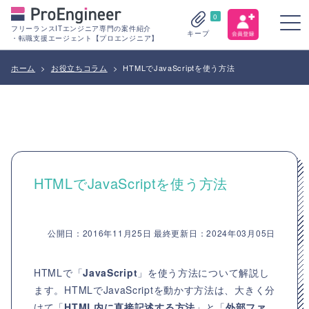
0
フリーランスITエンジニア専門の案件紹介
キープ
・転職支援エージェント【プロエンジニア】
ホーム
>
お役立ちコラム
>
HTMLでJavaScriptを使う方法
HTMLでJavaScriptを使う方法
公開日：2016年11月25日 最終更新日：2024年03月05日
HTMLで「
JavaScript
」を使う方法について解説し
ます。HTMLでJavaScriptを動かす方法は、大きく分
けて「
HTML内に直接記述する方法
」と「
外部ファ