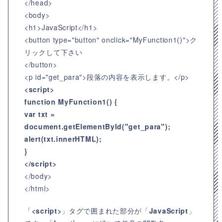
</head>
<body>
<h1>JavaScript</h1>
<button type="button" onclick="MyFunction1()">ク
リックして下さい
</button>
<p id="get_para">段落の内容を表示します。</p>
<script>
function MyFunction1() {
var txt =
document.getElementById("get_para");
alert(txt.innerHTML);
}
</script>
</body>
</html>
「
<script>
」タグで囲まれた部分が「
JavaScript
」