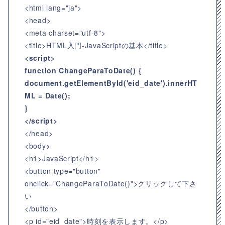
<html lang="ja">
<head>
<meta charset="utf-8">
<title>HTML入門-JavaScriptの基本</title>
<script>
function ChangeParaToDate() {
document.getElementById('eid_date').innerHT
ML = Date();
}
</script>
</head>
<body>
<h1>JavaScript</h1>
<button type="button"
onclick="ChangeParaToDate()">クリックして下さ
い
</button>
<p id="eid_date">時刻を表示します。</p>