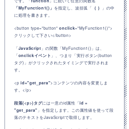
です。「
function
」に続いて任意の関数名
「MyFunction1()」
を指定し、波括弧「
｛ ｝
」の中
に処理を書きます。
<button type="button"
onclick
="MyFunction1()">
クリックして下さい</button>
「
JavaScript
」の関数「MyFunction1()」は、
「
onclickイベント
」、つまり「実行ボタン(button
タグ)」がクリックされたタイミングで実行されま
す。
<p
id="get_para"
>コンテンツの内容を変更しま
す。</p>
段落(<p>)タグ
には一意のid属性「
id =
"get_para"
」を指定します。この属性値を使って段
落のテキストをJavaScriptで取得します。