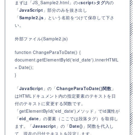
まずは「JS_Sample2.html」の
<script>タグ
内の
「
JavaScript
」部分のみを抜き出し
「
Sample2.js
」という名前をつけて保存して下さ
い。
外部ファイル(Sample2.js)
function ChangeParaToDate() {
document.getElementById('eid_date').innerHTML
= Date();
}
「
JavaScript
」の「
ChangeParaToDate()関数
」
はHTMLドキュメント内の指定要素のテキストを日
付のテキストに変更する関数です。
「getElementById('eid_date')メソッド」でid属性が
「
eid_date
」の要素（ここでは段落タグ）を取得し
ます。「
Javascript
」の「
Date()
」関数を代入し
て、現在の日付テキストを設定します。