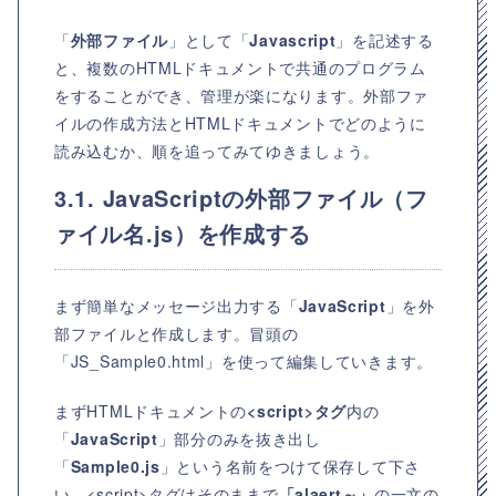
「
外部ファイル
」として「
Javascript
」を記述する
と、複数のHTMLドキュメントで共通のプログラム
をすることができ、管理が楽になります。外部ファ
イルの作成方法とHTMLドキュメントでどのように
読み込むか、順を追ってみてゆきましょう。
3.1. JavaScriptの外部ファイル（フ
ァイル名.js）を作成する
まず簡単なメッセージ出力する「
JavaScript
」を外
部ファイルと作成します。冒頭の
「JS_Sample0.html」を使って編集していきます。
まずHTMLドキュメントの
<script>タグ
内の
「
JavaScript
」部分のみを抜き出し
「
Sample0.js
」という名前をつけて保存して下さ
い。<script>タグはそのままで
「alaert～」
の一文の