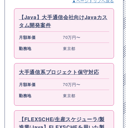
▲ページトップへ戻る
【Java】大手通信会社向けJavaカス
タム開発案件
月額単価
70万円〜
勤務地
東京都
大手通信系プロジェクト保守対応
月額単価
70万円〜
勤務地
東京都
【FLEXSCHE/生産スケジューラ/製
造業/Java】FLEXSCHEを用いた製