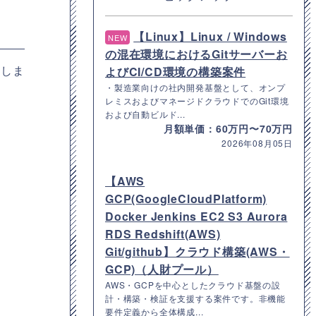
【Linux】Linux / Windows
NEW
の混在環境におけるGitサーバーお
ードしま
よびCI/CD環境の構築案件
・製造業向けの社内開発基盤として、オンプ
レミスおよびマネージドクラウドでのGit環境
および自動ビルド...
月額単価：60万円〜70万円
2026年08月05日
【AWS
GCP(GoogleCloudPlatform)
Docker Jenkins EC2 S3 Aurora
RDS Redshift(AWS)
Git/github】クラウド構築(AWS・
GCP)（人財プール）
AWS・GCPを中心としたクラウド基盤の設
計・構築・検証を支援する案件です。非機能
要件定義から全体構成...