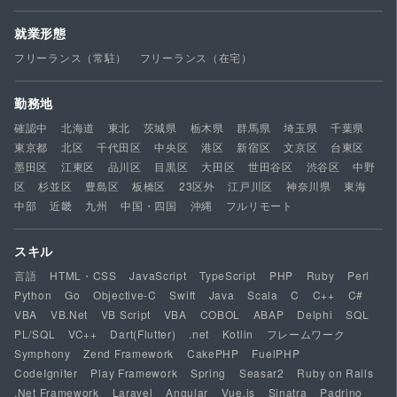
就業形態
フリーランス（常駐）
フリーランス（在宅）
勤務地
確認中
北海道
東北
茨城県
栃木県
群馬県
埼玉県
千葉県
東京都
北区
千代田区
中央区
港区
新宿区
文京区
台東区
墨田区
江東区
品川区
目黒区
大田区
世田谷区
渋谷区
中野
区
杉並区
豊島区
板橋区
23区外
江戸川区
神奈川県
東海
中部
近畿
九州
中国・四国
沖縄
フルリモート
スキル
言語
HTML・CSS
JavaScript
TypeScript
PHP
Ruby
Perl
Python
Go
Objective-C
Swift
Java
Scala
C
C++
C#
VBA
VB.Net
VB Script
VBA
COBOL
ABAP
Delphi
SQL
PL/SQL
VC++
Dart(Flutter)
.net
Kotlin
フレームワーク
Symphony
Zend Framework
CakePHP
FuelPHP
CodeIgniter
Play Framework
Spring
Seasar2
Ruby on Rails
.Net Framework
Laravel
Angular
Vue.js
Sinatra
Padrino