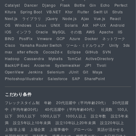
Catalyst
Dancer
Django
Flask
Bottle
Gin
Echo
Perfect
Kitura
Spring Boot
VB.NET
Ktor
Flutter
Swift UI
Struts
Next.js
ライブラリ
jQuery
Node.js
Ajax
Vue.js
React
OS
Windows
Linux
UNIX
Solaris
AIX
HP-UX
Android
iOS
インフラ
Oracle
MySQL
その他
AWS
Apache
IIS
BIND
PostFix
Vmware
GCP
Azure
Docker
ネットワーク
Cisco
Yamaha Router Switch
ツール・ミドルウェア
Unity
3ds
max
after effects
Cocos2d-x
Eclipse
GitHub
SVN
Hadoop
Cassandra
Mybatis
TomCat
ActiveDirectory
BackUP Exec
Arcserve
Systemwalker
JP1
Tivoli
OpenView
Jenkins
Selenium
JUnit
Git
Maya
Photoshop/illustrator
Salesforce
SAP
SharePoint
こだわり条件
フレックスタイム制
年齢
20代活躍中（平均年齢20代）
30代活躍
中（平均年齢30代）
40代活躍中（平均年齢40代）
社員数
100人
以下
300人以下
1000人以下
1000人以上
設立年数
設立5年未
満
設立5年以上10年未満
設立10年以上20年未満
設立20年以上
上場/非上場
上場企業
上場準備中
グローバル
英語が活かせる
外国籍相談可
福利厚生
残業少なめ
離職率が低い
土日祝日休み