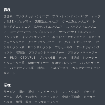
職種
開発系
フルスタックエンジニア
フロントエンドエンジニア
オープ
ン系SE・プログラマ
汎用系エンジニア
ゲーム系エンジニア
制
御・組込エンジニア
QA/テストエンジニア
スマホアプリエンジニ
ア
コーダー/マークアップエンジニア
サーバーサイドエンジニア
インフラ系
インフラエンジニア
ネットワークエンジニア
セキュリ
ティエンジニア
クラウドエンジニア
データベースエンジニア
ITコ
ンサルタント系
ITコンサルタント
プリセールス
データサイエンテ
ィスト
管理系
プロジェクトマネージャー
プロダクトマネージャ
ー
PMO
CTO/VPoE
ブリッジSE
その他
IT講師・トレーナー
クリエイター系
webデザイナー
webディレクター
UI/UXデザイナ
ー
バックオフィス系
社内SE
ヘルプデスク
カスタマーサクセス/
サポート
業種
サービス
SIer
通信
インターネット
ソフトウェア
メディア
ゲーム
広告
web制作
ハードウェア
金融・不動産
メーカー
小売り
流通
医療
コンサルティング