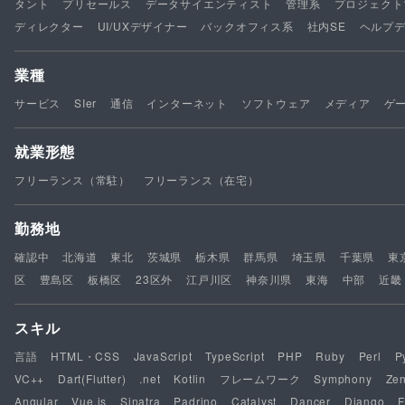
タント
プリセールス
データサイエンティスト
管理系
プロジェクト
ディレクター
UI/UXデザイナー
バックオフィス系
社内SE
ヘルプ
業種
サービス
SIer
通信
インターネット
ソフトウェア
メディア
ゲ
就業形態
フリーランス（常駐）
フリーランス（在宅）
勤務地
確認中
北海道
東北
茨城県
栃木県
群馬県
埼玉県
千葉県
東
区
豊島区
板橋区
23区外
江戸川区
神奈川県
東海
中部
近畿
スキル
言語
HTML・CSS
JavaScript
TypeScript
PHP
Ruby
Perl
P
VC++
Dart(Flutter)
.net
Kotlin
フレームワーク
Symphony
Ze
Angular
Vue.js
Sinatra
Padrino
Catalyst
Dancer
Django
F