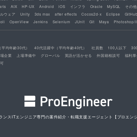
aris
AIX
HP-UX
Android
iOS
インフラ
Oracle
MySQL
その他
ルウェア
Unity
3ds max
after effects
Cocos2d-x
Eclipse
GitHu
oli
OpenView
Jenkins
Selenium
JUnit
Git
Maya
Photoshop/il
（平均年齢30代）
40代活躍中（平均年齢40代）
社員数
100人以下
3
上場企業
上場準備中
グローバル
英語が活かせる
外国籍相談可
福利厚
可
ランスITエンジニア専門の案件紹介・転職支援エージェント
【プロエン