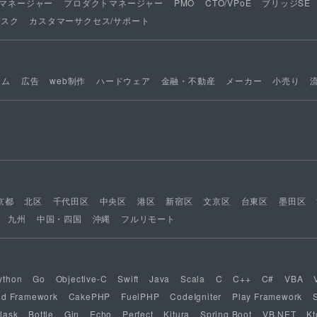
マネージャー
プロダクトマネージャー
PMO
CTO/VPoE
ブリッジSE
デスク
カスタマーサクセス/サポート
ーム
広告
web制作
ハードウェア
金融・不動産
メーカー
小売り
京都
北区
千代田区
中央区
港区
新宿区
文京区
台東区
墨田区
九州
中国・四国
沖縄
フルリモート
ython
Go
Objective-C
Swift
Java
Scala
C
C++
C#
VBA
nd Framework
CakePHP
FuelPHP
CodeIgniter
Play Framework
lask
Bottle
Gin
Echo
Perfect
Kitura
Spring Boot
VB.NET
Kt