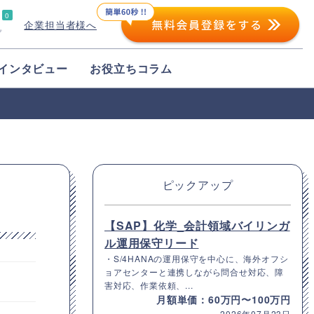
0
企業担当者様へ
プ
インタビュー
お役立ちコラム
ピックアップ
【SAP】化学_会計領域バイリンガ
ル運用保守リード
・S/4HANAの運用保守を中心に、海外オフシ
ョアセンターと連携しながら問合せ対応、障
害対応、作業依頼、...
月額単価：60万円〜100万円
2026年07月23日