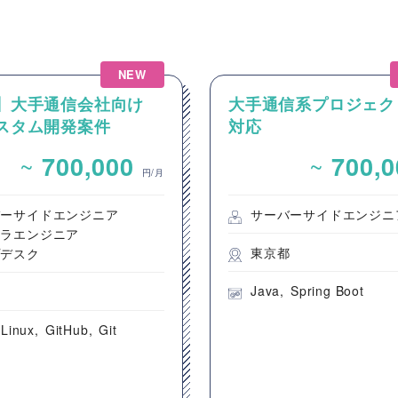
NEW
a】大手通信会社向け
大手通信系プロジェク
カスタム開発案件
対応
~
~
700,000
700,
円/月
バーサイドエンジニア
サーバーサイドエンジニ
フラエンジニア
東京都
プデスク
Java
Spring Boot
都
Linux
GitHub
Git