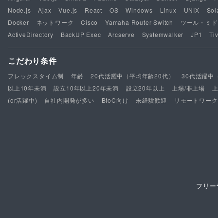
Node.js
Ajax
Vue.js
React
OS
Windows
Linux
UNIX
Sol
Docker
ネットワーク
Cisco
Yamaha Router Switch
ツール・ミド
ActiveDirectory
BackUP Exec
Arcserve
Systemwalker
JP1
Tiv
こだわり条件
フレックスタイム制
年齢
20代活躍中（平均年齢20代）
30代活躍中
以上10年未満
設立10年以上20年未満
設立20年以上
上場/非上場
(or活躍中)
自社内開発が多い
BtoC向け
未経験歓迎
リモートワーク
フリー