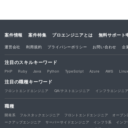
案件情報
案件特集
プロエンジニアとは
無料サポート
運営会社
利用規約
プライバシーポリシー
お問い合わせ
企
注目のスキルキーワード
PHP
Ruby
Java
Python
TypeScript
Azure
AWS
Linu
注目の職種キーワード
フロントエンドエンジニア
QA/テストエンジニア
インフラエンジニ
職種
開発系
フルスタックエンジニア
フロントエンドエンジニア
オープン
ークアップエンジニア
サーバーサイドエンジニア
インフラ系
インフ