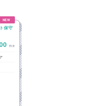
NEW
ト保守
【Java/SpringBoot】
Java（Spring Boot）を用い
た認証システム開発案件
~
000
600,000
円/月
円/月
ア
オープン系SE・プログラマ
サーバーサイドエンジニア
フルリモート
Java
Spring Boot
AWS