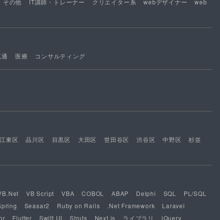
その他
IT講師・トレーナー
クリエイター系
webデザイナー
web
流通
医療
コンサルティング
江東区
品川区
目黒区
大田区
世田谷区
渋谷区
中野区
杉並
VB.Net
VB Script
VBA
COBOL
ABAP
Delphi
SQL
PL/SQL
Spring
Seasar2
Ruby on Rails
.Net Framework
Laravel
or
Flutter
Swift UI
Struts
Next.js
ライブラリ
jQuery