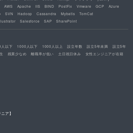
AWS
Apache
IIS
BIND
PostFix
Vmware
GCP
Azure
b
SVN
Hadoop
Cassandra
Mybatis
TomCat
lustrator
Salesforce
SAP
SharePoint
00人以下
1000人以下
1000人以上
設立年数
設立5年未満
設立5年
生
残業少なめ
離職率が低い
土日祝日休み
女性エンジニアが在籍
ジニア】