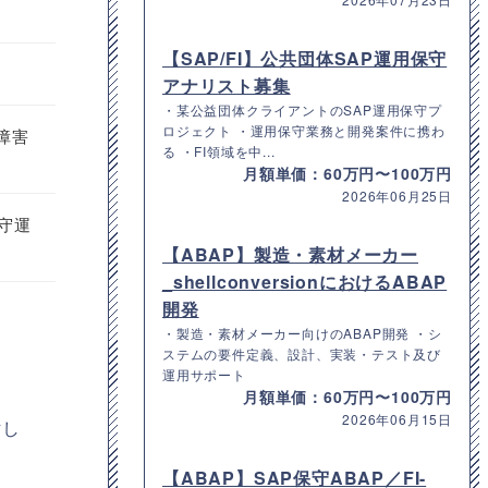
【SAP/FI】公共団体SAP運用保守
アナリスト募集
・某公益団体クライアントのSAP運用保守プ
ロジェクト ・運用保守業務と開発案件に携わ
障害
る ・FI領域を中...
月額単価：60万円〜100万円
2026年06月25日
保守運
【ABAP】製造・素材メーカー
_shellconversionにおけるABAP
開発
・製造・素材メーカー向けのABAP開発 ・シ
ステムの要件定義、設計、実装・テスト及び
運用サポート
月額単価：60万円〜100万円
2026年06月15日
討し
【ABAP】SAP保守ABAP／FI-