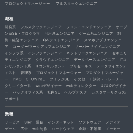
プロジェクトマネージャー
フルスタックエンジニア
職種
開発系
フルスタックエンジニア
フロントエンドエンジニア
オープ
ン系SE・プログラマ
汎用系エンジニア
ゲーム系エンジニア
制
御・組込エンジニア
QA/テストエンジニア
スマホアプリエンジニ
ア
コーダー/マークアップエンジニア
サーバーサイドエンジニア
インフラ系
インフラエンジニア
ネットワークエンジニア
セキュリ
ティエンジニア
クラウドエンジニア
データベースエンジニア
ITコ
ンサルタント系
ITコンサルタント
プリセールス
データサイエンテ
ィスト
管理系
プロジェクトマネージャー
プロダクトマネージャ
ー
PMO
CTO/VPoE
ブリッジSE
その他
IT講師・トレーナー
クリエイター系
webデザイナー
webディレクター
UI/UXデザイナ
ー
バックオフィス系
社内SE
ヘルプデスク
カスタマーサクセス/
サポート
業種
サービス
SIer
通信
インターネット
ソフトウェア
メディア
ゲーム
広告
web制作
ハードウェア
金融・不動産
メーカー