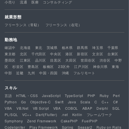
小売り
流通
医療
コンサルティング
就業形態
フリーランス（常駐）
フリーランス（在宅）
勤務地
確認中
北海道
東北
茨城県
栃木県
群馬県
埼玉県
千葉県
東京都
北区
千代田区
中央区
港区
新宿区
文京区
台東区
墨田区
江東区
品川区
目黒区
大田区
世田谷区
渋谷区
中野
区
杉並区
豊島区
板橋区
23区外
江戸川区
神奈川県
東海
中部
近畿
九州
中国・四国
沖縄
フルリモート
スキル
言語
HTML・CSS
JavaScript
TypeScript
PHP
Ruby
Perl
Python
Go
Objective-C
Swift
Java
Scala
C
C++
C#
VBA
VB.Net
VB Script
VBA
COBOL
ABAP
Delphi
SQL
PL/SQL
VC++
Dart(Flutter)
.net
Kotlin
フレームワーク
Symphony
Zend Framework
CakePHP
FuelPHP
CodeIgniter
Play Framework
Spring
Seasar2
Ruby on Rails