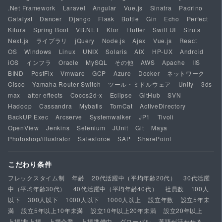
.Net Framework
Laravel
Angular
Vue.js
Sinatra
Padrino
Catalyst
Dancer
Django
Flask
Bottle
Gin
Echo
Perfect
Kitura
Spring Boot
VB.NET
Ktor
Flutter
Swift UI
Struts
Next.js
ライブラリ
jQuery
Node.js
Ajax
Vue.js
React
OS
Windows
Linux
UNIX
Solaris
AIX
HP-UX
Android
iOS
インフラ
Oracle
MySQL
その他
AWS
Apache
IIS
BIND
PostFix
Vmware
GCP
Azure
Docker
ネットワーク
Cisco
Yamaha Router Switch
ツール・ミドルウェア
Unity
3ds
max
after effects
Cocos2d-x
Eclipse
GitHub
SVN
Hadoop
Cassandra
Mybatis
TomCat
ActiveDirectory
BackUP Exec
Arcserve
Systemwalker
JP1
Tivoli
OpenView
Jenkins
Selenium
JUnit
Git
Maya
Photoshop/illustrator
Salesforce
SAP
SharePoint
こだわり条件
フレックスタイム制
年齢
20代活躍中（平均年齢20代）
30代活躍
中（平均年齢30代）
40代活躍中（平均年齢40代）
社員数
100人
以下
300人以下
1000人以下
1000人以上
設立年数
設立5年未
満
設立5年以上10年未満
設立10年以上20年未満
設立20年以上
上場/非上場
上場企業
上場準備中
グローバル
英語が活かせる