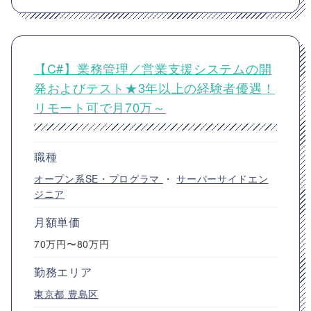
【C#】業務管理／営業支援システムの開
発およびテスト★3年以上の経験者優遇！
リモート可で月70万～
職種
オープン系SE・プログラマ
・
サーバーサイドエン
ジニア
月額単価
70万円〜80万円
勤務エリア
東京都
豊島区