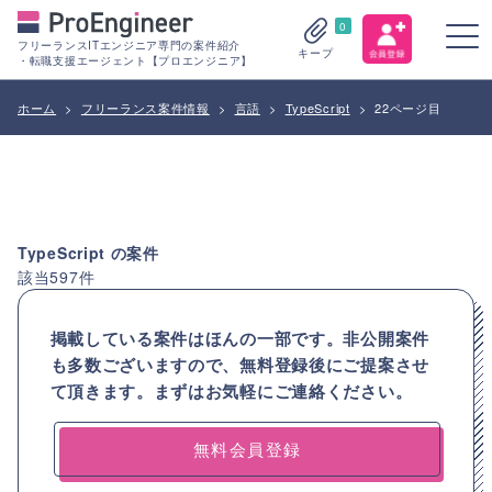
0
フリーランスITエンジニア専門の案件紹介
キープ
・転職支援エージェント【プロエンジニア】
ホーム
>
フリーランス案件情報
>
言語
>
TypeScript
>
22ページ目
TypeScript
の案件
該当
597
件
掲載している案件はほんの一部です。非公開案件
も多数ございますので、
無料登録後にご提案させ
て頂きます。まずはお気軽にご連絡ください。
無料会員登録