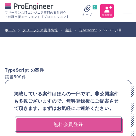
0
フリーランスITエンジニア専門の案件紹介
キープ
・転職支援エージェント【プロエンジニア】
ホーム
>
フリーランス案件情報
>
言語
>
TypeScript
>
27ページ目
TypeScript
の案件
該当
599
件
掲載している案件はほんの一部です。非公開案件
も多数ございますので、
無料登録後にご提案させ
て頂きます。まずはお気軽にご連絡ください。
無料会員登録