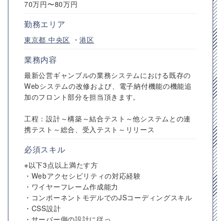
70万円〜80万円
勤務エリア
東京都
中央区
・
港区
業務内容
最新公営ギャンブルの業務システムにおける既存の
Webシステムの改修および、電子納付機能の機能追
加のフロント部分を担当頂きます。
工程：設計～構築～結合テスト～他システムとの連
携テスト～総合、受入テスト～リリース
必須スキル
※以下3点以上満たす方
・Webアクセシビリティの対応経験
・ワイヤーフレーム作成能力
・コンポーネントモデルでのJSコーディングスキル
・CSS設計
・サーバー側の設計に従っ...