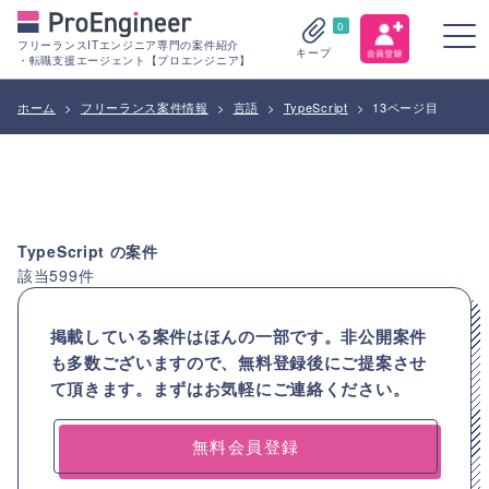
0
フリーランスITエンジニア専門の案件紹介
キープ
・転職支援エージェント【プロエンジニア】
ホーム
>
フリーランス案件情報
>
言語
>
TypeScript
>
13ページ目
TypeScript
の案件
該当
599
件
掲載している案件はほんの一部です。非公開案件
も多数ございますので、
無料登録後にご提案させ
て頂きます。まずはお気軽にご連絡ください。
無料会員登録