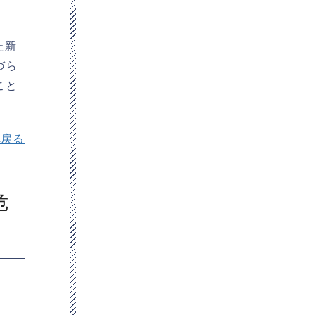
た新
づら
こと
へ戻る
危