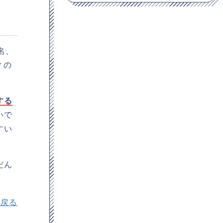
名、
ィの
する
いで
すい
だん
へ戻る