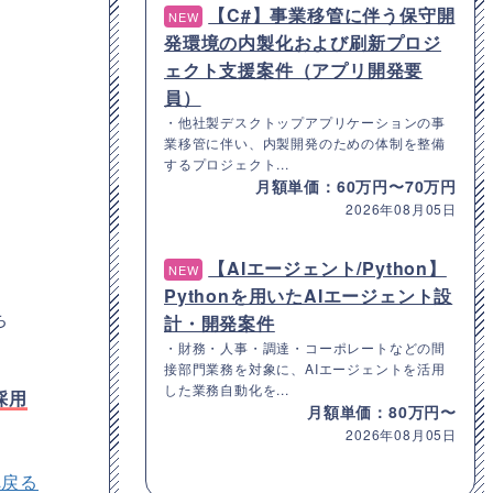
【C#】事業移管に伴う保守開
NEW
発環境の内製化および刷新プロジ
ェクト支援案件（アプリ開発要
員）
・他社製デスクトップアプリケーションの事
業移管に伴い、内製開発のための体制を整備
するプロジェクト...
月額単価：60万円〜70万円
2026年08月05日
【AIエージェント/Python】
NEW
Pythonを用いたAIエージェント設
ち
計・開発案件
・財務・人事・調達・コーポレートなどの間
接部門業務を対象に、AIエージェントを活用
した業務自動化を...
採用
月額単価：80万円〜
2026年08月05日
へ戻る