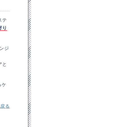
ステ
寄り
ンジ
アと
るケ
へ戻る