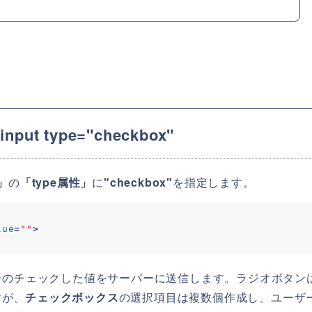
 type="checkbox"
」
の
「type属性」
に
"checkbox"
を指定します。
lue
=
""
>
ザーのチェックした値をサーバーに送信します。ラジオボタン
すが、
チェックボックス
の選択項目は複数個作成し、ユーザ