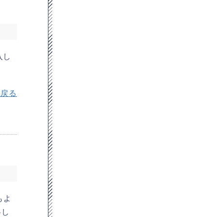
入し
へ戻る
もよ
略し