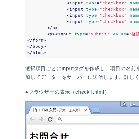
<
input
type
=
"checkbox"
nam
<
input
type
=
"checkbox"
nam
<
input
type
=
"checkbox"
nam
<
input
type
=
"checkbox"
nam
</
p
>
<
p
>
<
input
type
=
"submit"
value
=
"確
</
form
>
</
body
>
</
html
>
選択項目ごとにinputタグを作成し、項目の名前を
加してデーターをサーバーに送信します。詳し
●ブラウザーの表示（check1.html）