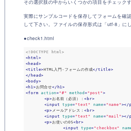
その選択肢の中からいくつかの項目をチェック
実際にサンプルコードを保存してフォームを確認して
して下さい。ファイルの保存形式は「utf-8」に
●check1.html
<!DOCTYPE html>
<
html
>
<
head
>
<
title
>
HTML入門-フォームの作成
</
title
>
</
head
>
<
body
>
<
h1
>
お問合せ
</
h1
>
<
form
action
=
"#"
method
=
"post"
>
<
p
>
お名前（必須）：
<
br
>
<
input
type
=
"text"
name
=
"name"
>
</
<
p
>
メールアドレス：
<
br
>
<
input
type
=
"text"
name
=
"mail"
>
</
<
p
>
お使いのOS
<
br
>
<
input
type
=
"checkbox"
nam