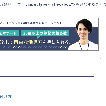
の部品として、
<input type="checkbox">
を追加すること
の付け方