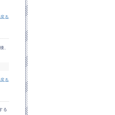
へ戻る
前後、
へ戻る
する