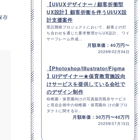
【UI/UXデザイナー / 顧客折衝型
UX設計】顧客折衝を伴うUI/UX設
保存
計支援案件
受託開発プロジェクトにおいて、顧客との打
ち合わせを通じた要求整理からUX設計、 ワイ
ヤーフレーム作成...
月額単価：40万円〜
2026年02月04日
【Photoshop/Illustrator/Figma
】UIデザイナー★保育教育施設向
けサービスを提供している会社で
のデザイン制作
幼稚園・保育園向けの写真販売既存サービス
と現在企画中の幼稚園・保育園向 けの新プロ
ダクトに関するU...
月額単価：30万円〜40万円
2025年07月13日