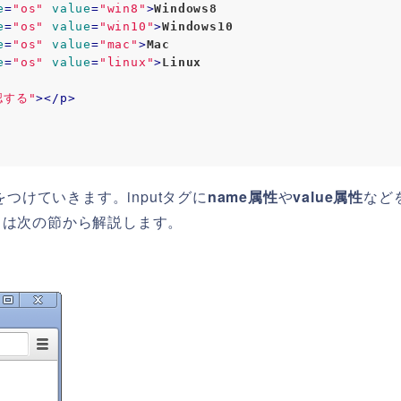
e
=
"os"
value
=
"win8"
>
Windows8
e
=
"os"
value
=
"win10"
>
Windows10
e
=
"os"
value
=
"mac"
>
Mac
e
=
"os"
value
=
"linux"
>
Linux
認する"
>
</
p
>
つけていきます。inputタグに
name属性
や
value属性
など
くは次の節から解説します。