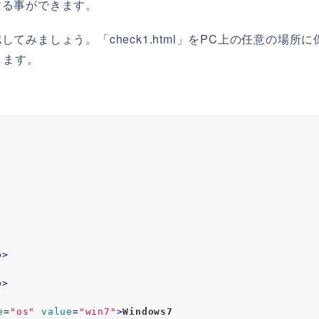
する事ができます。
みましょう。「check1.html」をPC上の任意の場所に
します。
p
>
p
>
e
=
"os"
value
=
"win7"
>
Windows7