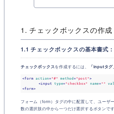
1. チェックボックスの作成
1.1 チェックボックスの基本書式：input
チェックボックス
を作成するには、
「inputタグ
<
form
action
=
"#"
method
=
"post"
>
<
input
type
=
"checkbox"
name
=
""
va
<
form
>
フォーム（form）タグの中に配置して、ユー
数の選択肢の中から一つだけ選択するボタンで