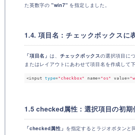
た英数字の
"win7"
を指定しました。
1.4. 項目名：チェックボックス
「項目名」
は、
チェックボックス
の選択項目につ
またはレイアウトにあわせて項目名を作成して
<input 
type
=
"checkbox"
 name=
"os"
 value=
"
1.5 checked属性：選択項目の
「checked属性」
を指定するとラジオボタンと