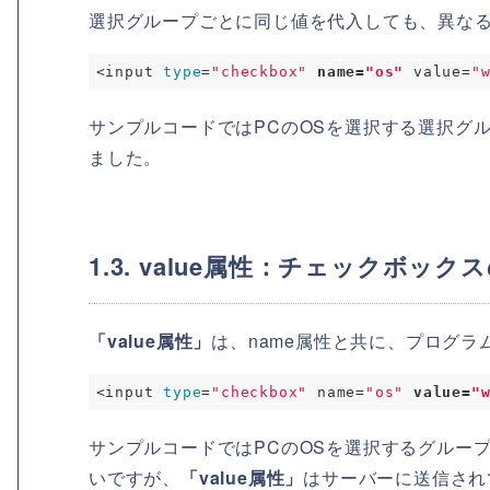
選択グループごとに同じ値を代入しても、異な
<input 
type
=
"checkbox"
name=
"os"
 value=
"
サンプルコードではPCのOSを選択する選択グ
ました。
1.3. value属性：チェックボッ
「value属性」
は、name属性と共に、プログ
<input 
type
=
"checkbox"
 name=
"os"
value=
"
サンプルコードではPCのOSを選択するグルー
いですが、
「value属性」
はサーバーに送信され