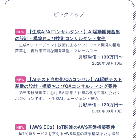
ピックアップ
【生成AI/AIコンサルタント】AI駆動開発基盤
NEW
の設計・構築および技術コンサルタント案件
・生成AI／エージェント技術によるソフトウェア開発の構造
変革を、再利用可能な開発基盤・フレームワー...
月額単価：130万円〜
2026年08月10日
【AIテスト自動化/QAコンサル】AI駆動テスト
NEW
基盤の設計・構築およびQAコンサルティング案件
・第三者検証事業におけるAI活用の仕組み化を主導いただく
ポジションです。 ・生成AI／エージェント技術...
月額単価：120万円〜
2026年08月10日
【AWS EC2】IoT関連のAWS基盤構築案件
NEW
・IoT関連サービスを支えるAWS基盤の新規構築または追加