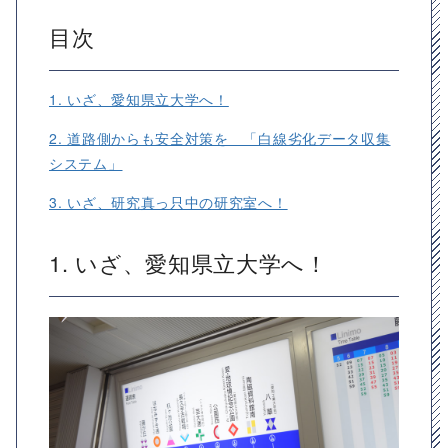
目次
1. いざ、愛知県立大学へ！
2. 道路側からも安全対策を 「白線劣化データ収集
システム」
3. いざ、研究真っ只中の研究室へ！
1. いざ、愛知県立大学へ！