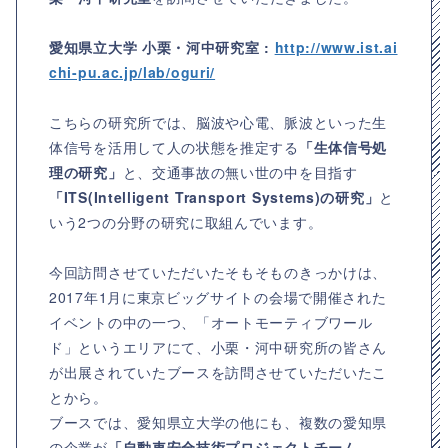
愛知県立大学 小栗・河中研究室 :
http://www.ist.ai
chi-pu.ac.jp/lab/oguri/
こちらの研究所では、脳波や心電、脈波といった生
体信号を活用して人の状態を推定する
「生体信号処
理の研究」
と、交通事故の無い世の中を目指す
「ITS(Intelligent Transport Systems)の研究」
と
いう2つの分野の研究に取組んでいます。
今回訪問させていただいたそもそものきっかけは、
2017年1月に東京ビッグサイトの会場で開催された
イベントの中の一つ、「オートモーティブワール
ド」というエリアにて、小栗・河中研究所の皆さん
が出展されていたブースを訪問させていただいたこ
とから。
ブースでは、愛知県立大学の他にも、複数の愛知県
の企業が
「自動車安全技術プロジェクトチーム