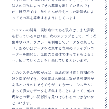
は人の目視によってその基準を出しているのです
が、研究所では、学生さんが考え出した計算式によ
ってその率を算出するようにしています。
システムの開発・実験途中である現在は、まだ実験
を行っている車は1台。次のステップとして、ゴミ収
集車やバス、タクシーも利用してデータを収集した
り、あるいはデータを収集する専用のドライブレコ
ーダーを開発し、全国の自治体で使ってもらえるよ
う、広げていくことを計画しているといいます。
このシステムが広がれば、白線の塗り直し時期の予
測と提案ができ、交通事故の軽減に繋がる可能性が
あるというのもそうでうが、もう一つ、システムに
よって膨大なデータを収集することによって、他の
現象との新しい関係性を見つけられるのではないか
といいます。
例えば、路面表示がかすれているエリアは、実は渋