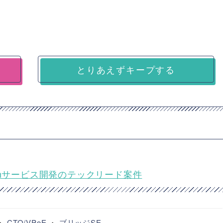
とりあえずキープする
techサービス開発のテックリード案件
・
CTO/VPoE
・
ブリッジSE