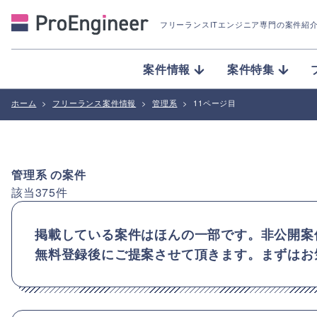
フリーランスITエンジニア専門の案件紹
案件情報
案件特集
ホーム
>
フリーランス案件情報
>
管理系
>
11ページ目
管理系
の案件
該当
375
件
掲載している案件はほんの一部です。非公開案
無料登録後にご提案させて頂きます。まずはお