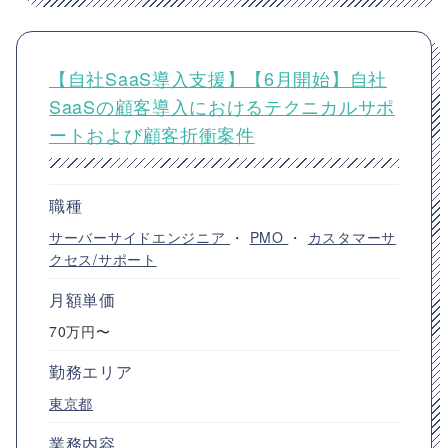
【自社SaaS導入支援】【6月開始】自社
SaaSの顧客導入におけるテクニカルサポ
ートおよび顧客折衝案件
職種
サーバーサイドエンジニア
・
PMO
・
カスタマーサ
クセス/サポート
月額単価
70万円〜
勤務エリア
東京都
業務内容