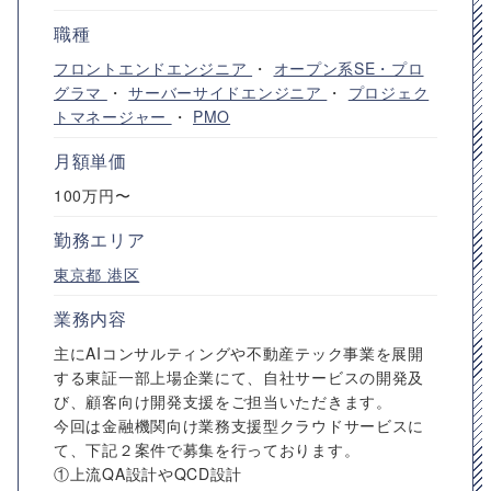
職種
フロントエンドエンジニア
・
オープン系SE・プロ
グラマ
・
サーバーサイドエンジニア
・
プロジェク
トマネージャー
・
PMO
月額単価
100万円〜
勤務エリア
東京都
港区
業務内容
主にAIコンサルティングや不動産テック事業を展開
する東証一部上場企業にて、自社サービスの開発及
び、顧客向け開発支援をご担当いただきます。
今回は金融機関向け業務支援型クラウドサービスに
て、下記２案件で募集を行っております。
①上流QA設計やQCD設計