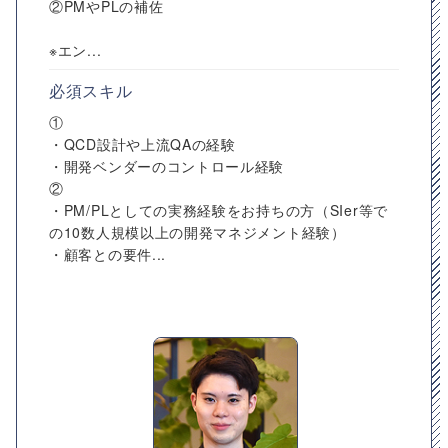
②PMやPLの補佐
※エン...
必須スキル
①
・QCD設計や上流QAの経験
・開発ベンダーのコントロール経験
②
・PM/PLとしての実務経験をお持ちの方（SIer等で
の10数人規模以上の開発マネジメント経験）
・顧客との要件...