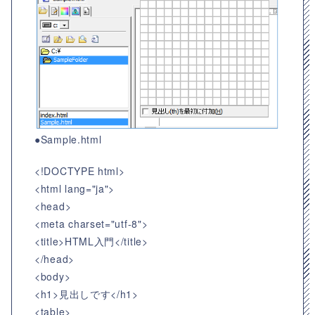
●Sample.html
<!DOCTYPE html>
<html lang="ja">
<head>
<meta charset="utf-8">
<title>HTML入門</title>
</head>
<body>
<h1>見出しです</h1>
<table>