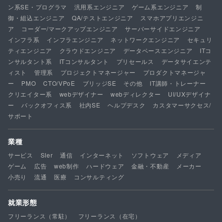
ン系SE・プログラマ
汎用系エンジニア
ゲーム系エンジニア
制
御・組込エンジニア
QA/テストエンジニア
スマホアプリエンジニ
ア
コーダー/マークアップエンジニア
サーバーサイドエンジニア
インフラ系
インフラエンジニア
ネットワークエンジニア
セキュリ
ティエンジニア
クラウドエンジニア
データベースエンジニア
ITコ
ンサルタント系
ITコンサルタント
プリセールス
データサイエンテ
ィスト
管理系
プロジェクトマネージャー
プロダクトマネージャ
ー
PMO
CTO/VPoE
ブリッジSE
その他
IT講師・トレーナー
クリエイター系
webデザイナー
webディレクター
UI/UXデザイナ
ー
バックオフィス系
社内SE
ヘルプデスク
カスタマーサクセス/
サポート
業種
サービス
SIer
通信
インターネット
ソフトウェア
メディア
ゲーム
広告
web制作
ハードウェア
金融・不動産
メーカー
小売り
流通
医療
コンサルティング
就業形態
フリーランス（常駐）
フリーランス（在宅）