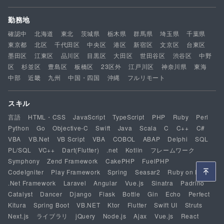
勤務地
確認中
北海道
東北
茨城県
栃木県
群馬県
埼玉県
千葉県
東京都
北区
千代田区
中央区
港区
新宿区
文京区
台東区
墨田区
江東区
品川区
目黒区
大田区
世田谷区
渋谷区
中野
区
杉並区
豊島区
板橋区
23区外
江戸川区
神奈川県
東海
中部
近畿
九州
中国・四国
沖縄
フルリモート
スキル
言語
HTML・CSS
JavaScript
TypeScript
PHP
Ruby
Perl
Python
Go
Objective-C
Swift
Java
Scala
C
C++
C#
VBA
VB.Net
VB Script
VBA
COBOL
ABAP
Delphi
SQL
PL/SQL
VC++
Dart(Flutter)
.net
Kotlin
フレームワーク
Symphony
Zend Framework
CakePHP
FuelPHP
CodeIgniter
Play Framework
Spring
Seasar2
Ruby on Rails
.Net Framework
Laravel
Angular
Vue.js
Sinatra
Padrino
Catalyst
Dancer
Django
Flask
Bottle
Gin
Echo
Perfect
Kitura
Spring Boot
VB.NET
Ktor
Flutter
Swift UI
Struts
Next.js
ライブラリ
jQuery
Node.js
Ajax
Vue.js
React