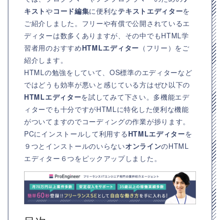
キスト
や
コード編集
に便利な
テキストエディター
を
ご紹介しました。フリーや有償で公開されているエ
ディターは数多くありますが、その中でもHTML学
習者用のおすすめ
HTMLエディター
（フリー）をご
紹介します。
HTMLの勉強をしていて、OS標準のエディターなど
ではどうも効率が悪いと感じている方はぜひ以下の
HTMLエディター
を試してみて下さい。多機能エデ
ィターでも十分ですがHTMLに特化した便利な機能
がついてますのでコーディングの作業が捗ります。
PCにインストールして利用する
HTMLエディター
を
９つとインストールのいらない
オンライン
のHTML
エディター６つをピックアップしました。