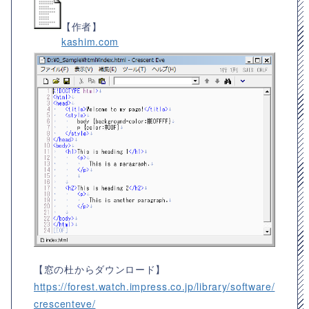
【作者】
kashim.com
【窓の杜からダウンロード】
https://forest.watch.impress.co.jp/library/software/
crescenteve/