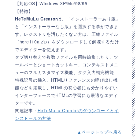
【対応OS】
Windows XP/Me/98/95
【特徴】
HeTeMuLu Creator
は、「インストーラーあり版」
と「インストーラーなし版」を選択する事ができま
す。レジストリを汚したくない方は、圧縮ファイル
（hcre110a.zip）をダウンロードして解凍するだけ
でエディターを使えます。
タブ切り替えで複数ファイルを同時編集したり、ツ
ールバーとショートカットキー、コンテキストメニ
ューのフルカスタマイズ機能、タグ入力補完機能、
特殊記号の挿入、HTMLリファレンスの呼び出し機
能などを搭載し、HTMLの初心者にも分かりやすい
インターフェースでHTMLの学習にも最適なエディ
ターです。
関連記事：
HeTeMuLu Creatorのダウンロードとイ
ンストールの方法
▲ページトップへ戻る