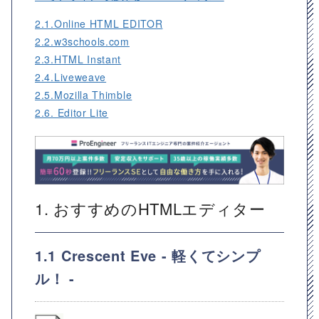
2.1.Online HTML EDITOR
2.2.w3schools.com
2.3.HTML Instant
2.4.Liveweave
2.5.Mozilla Thimble
2.6. Editor Lite
1. おすすめのHTMLエディター
1.1 Crescent Eve - 軽くてシンプ
ル！ -