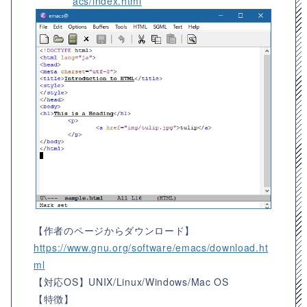
acs/index.html
【作者のページからダウンロード】
https://www.gnu.org/software/emacs/download.ht
ml
【対応OS】
UNIX/Linux/Windows/Mac OS
【特徴】