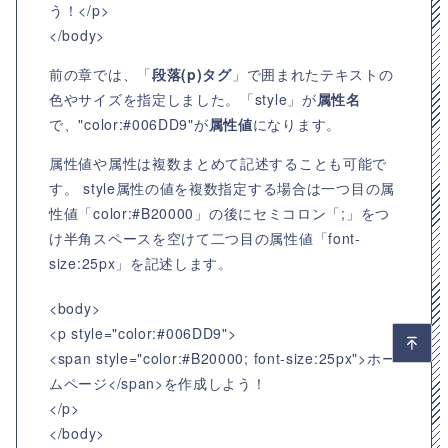
う！</p>
</body>
前の章では、「
段落(p)タグ
」で囲まれたテキストの
色やサイズを指定しました。「style」が
属性名
で、"color:#006DD9"が
属性値
になります。
属性値や属性は複数まとめて記述することも可能で
す。 style属性の値を複数指定する場合は一つ目の属
性値「color:#B20000」の後にセミコロン「;」をつ
け半角スペースを空けて二つ目の属性値「font-
size:25px」を記述します。
<body>
<p style="color:#006DD9">
<span style="color:#B20000; font-size:25px">ホー
ムページ</span>を作成しよう！
</p>
</body>