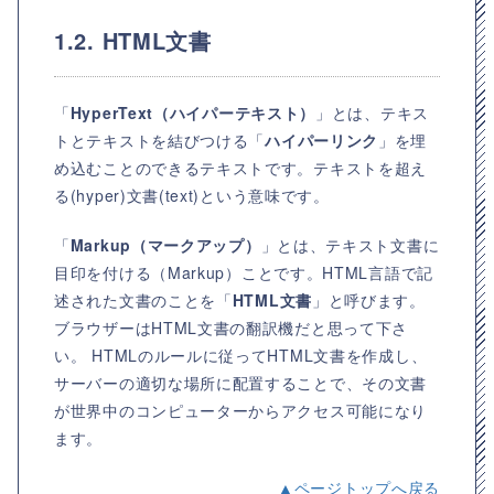
1.2. HTML文書
「
HyperText（ハイパーテキスト）
」とは、テキス
トとテキストを結びつける「
ハイパーリンク
」を埋
め込むことのできるテキストです。
テキストを超え
る(hyper)文書(text)
という意味です。
「
Markup（マークアップ）
」とは、テキスト文書に
目印を付ける（Markup）
ことです。HTML言語で記
述された文書のことを「
HTML文書
」と呼びます。
ブラウザーはHTML文書の翻訳機だと思って下さ
い。 HTMLのルールに従ってHTML文書を作成し、
サーバーの適切な場所に配置することで、その文書
が世界中のコンピューターからアクセス可能になり
ます。
▲ページトップへ戻る