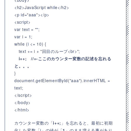
<body>
<h2>JavaScript while</h2>
<p id="aaa"></p>
<script>
var text = "";
var i = 1;
while (i <= 10) {
text += i + "回目のループ<br>";
i++; //←ここのカウンター変数の記述を忘れる
と。。。
}
document.getElementById("aaa").innerHTML =
text;
</script>
</body>
</html>
カウンター変数の「
i++;
」を忘れると、最初に初期
化した変数「i」の値が「
1
」のまま増える事があり