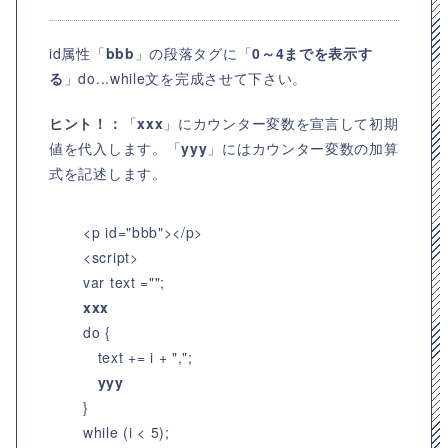
id属性「
bbb
」の段落タグに「
0～4までを表示す
る
」do...while文を完成させて下さい。
ヒント！：
「
xxx
」にカウンター変数を宣言して初期
値を代入します。「
yyy
」にはカウンター変数の加算
式を記述します。
<p id="bbb"></p>
<script>
var text ="";
xxx
do {
text += i + ",";
yyy
}
while (i < 5);