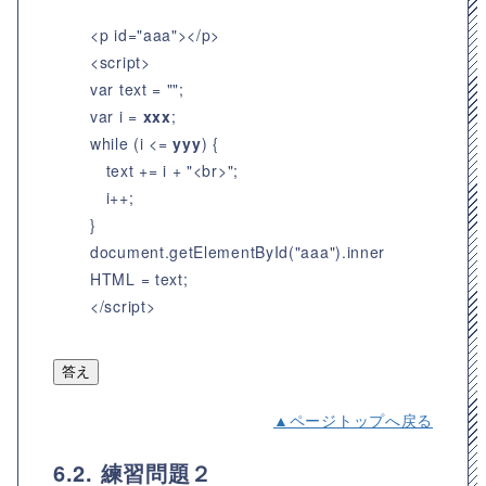
<p id="aaa"></p>
<script>
var text = "";
var i =
xxx
;
while (i <=
yyy
) {
text += i + "<br>";
i++;
}
document.getElementById("aaa").inner
HTML = text;
</script>
答え
▲ページトップへ戻る
6.2. 練習問題２