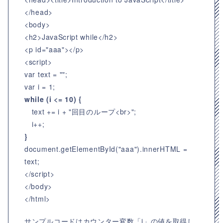
</head>
<body>
<h2>JavaScript while</h2>
<p id="aaa"></p>
<script>
var text = "";
var i = 1;
while (i <= 10) {
text += i + "回目のループ<br>";
i++;
}
document.getElementById("aaa").innerHTML =
text;
</script>
</body>
</html>
サンプルコードはカウンター変数「i」の値を取得し