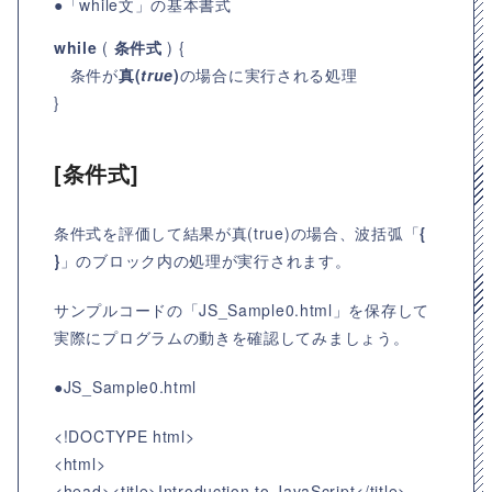
●「while文」の基本書式
while
(
条件式
) {
条件が
真(
true
)
の場合に実行される処理
}
[条件式]
条件式を評価して結果が真(true)の場合、波括弧「
{
}
」のブロック内の処理が実行されます。
サンプルコードの「JS_Sample0.html」を保存して
実際にプログラムの動きを確認してみましょう。
●JS_Sample0.html
<!DOCTYPE html>
<html>
<head><title>Introduction to JavaScript</title>