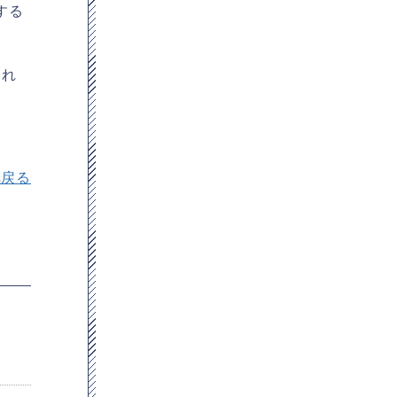
する
すれ
へ戻る