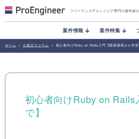
フリーランスITエンジニア専門の案件紹
案件情報
案件特集
ホーム
>
お役立ちコラム
>
初心者向けRuby on Rails入門【開発環境から
初心者向けRuby on R
で】