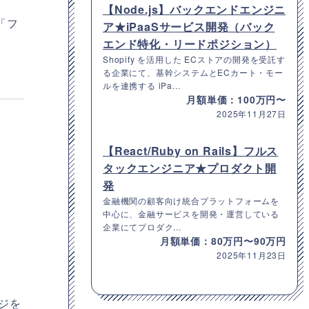
【Node.js】バックエンドエンジニ
「フ
ア★iPaaSサービス開発（バック
エンド特化・リードポジション）
Shopify を活用した ECストアの開発を受託す
る企業にて、基幹システムとECカート・モー
ルを連携する iPa...
月額単価：100万円〜
2025年11月27日
【React/Ruby on Rails】フルス
タックエンジニア★プロダクト開
発
金融機関の顧客向け統合プラットフォームを
中心に、金融サービスを開発・運営している
企業にてプロダク...
月額単価：80万円〜90万円
2025年11月23日
ジを