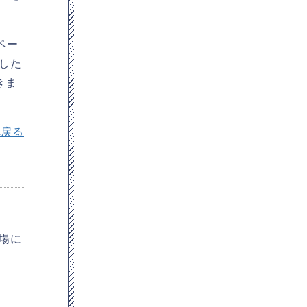
ペー
した
きま
へ戻る
場に