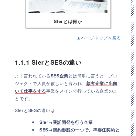
SIerとは何か
▲ページトップへ戻る
1.1.1 SIerとSESの違い
よく言われている
SES企業
とは簡単に言うと、プロ
ジェクトで人員が欲しいと言われ、
顧客企業に出向
いて仕事をする
事業をメインで行っている企業のこ
とです。
SIerとSESの違いは
SIer→受託開発を行う企業
SES→契約形態の一つで、準委任契約と