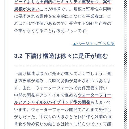
ピードよりも圧倒的にセキュリティ重視かつ、案件
規模が大きい
ことが特徴です。規模と堅牢性を同時
に要求される案件を安定的にこなせる事業者は、こ
れはこれで価値があるので、受注するSIer的存在の
企業がなくなることは考えづらいです。
▲ページトップへ戻る
3.2 下請け構造は徐々に是正が進む
下請け構造は徐々に是正が進んでいくでしょう。働
き方改革が進み、長時間労働が是正されつつありま
す。また、ウォーターフォールで要件定義を行い、
中間の開発をアジャイルで進める
ウォーターフォー
ルとアジャイルのハイブリッド型の開発
も広まって
います。ウォーターフォール開発でこれまで発生し
がちだった、手戻りの大きさとそれに伴う残業の恒
常化や締め切りの厳しさは徐々に和らいでいく可能