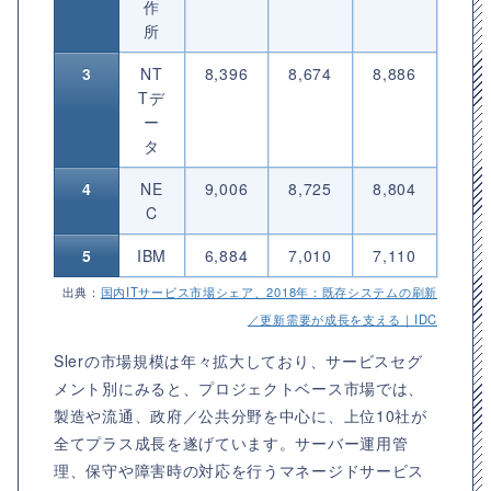
作
所
3
NT
8,396
8,674
8,886
Tデ
ー
タ
4
NE
9,006
8,725
8,804
C
5
IBM
6,884
7,010
7,110
出典：
国内ITサービス市場シェア、2018年：既存システムの刷新
／更新需要が成長を支える｜IDC
Slerの市場規模は年々拡大しており、サービスセグ
メント別にみると、プロジェクトベース市場では、
製造や流通、政府／公共分野を中心に、上位10社が
全てプラス成長を遂げています。サーバー運用管
理、保守や障害時の対応を行うマネージドサービス