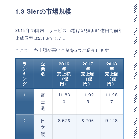
1.3 SIerの市場規模
2018年の国内ITサービス市場は5兆6,664億円で前年
比成長率は2.1％でした。
ここで、売上額が高い企業を5つご紹介します。
ラ
企
2016
2017
2018
ン
業
年
年
年
キ
名
売上額
売上額
売上額
ン
（億
（億
（億
グ
円）
円）
円）
1
富
11,83
11,92
11,98
士
0
5
7
通
2
日
8,676
8,706
9,128
立
製