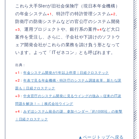
これら大手SIerが旧社会保険庁（現日本年金機構）
の年金システム
、特許庁の特許管理システム
、
※1
※2
防衛庁の防衛システムなどの官公庁のシステム開発
、運用プロジェクトや、銀行系の案件
など大口
※3
※4
案件を受注し、さらに、子会社や下請けのソフトウ
ェア開発会社がこれらの業務を請け負う形となって
います。よって「ITゼネコン」とも呼ばれます。
出典：
※1
：
年金システム開発が1年以上停滞｜日経クロステック
※2
：
年表で見る年金機構・特許庁のシステム調達改革、新たな課
題も｜日経クロステック
※3
：
中央官庁のシステム開発に見るウイングの強み～従来のIT諸
問題を解決！～｜株式会社ウイング
※4
：
みずほシステム統合の謎、参加ベンダー「約1000社」の衝撃
｜日経クロステック
▲ページトップへ戻る