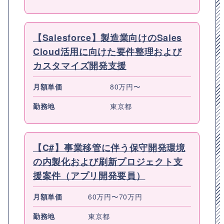
【Salesforce】製造業向けのSales
Cloud活用に向けた要件整理および
カスタマイズ開発支援
月額単価
80万円〜
勤務地
東京都
【C#】事業移管に伴う保守開発環境
の内製化および刷新プロジェクト支
援案件（アプリ開発要員）
月額単価
60万円〜70万円
勤務地
東京都