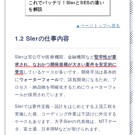
これでバッチリ！SIerとSESの違い
を解説
▲ページトップへ戻る
1.2 SIerの仕事内容
SIerは官公庁や医療機関、金融機関など
堅牢性が要
求され、なおかつ開発規模が大きい案件を安定的に
受注
しているケースが多いです。開発手法は基本的
に
ウォーターフォール
で、請負開発になるため、プ
ロセス・納品物を明確化するためにウォーターフォ
ールが採用されています。
SIerでは要件定義・設計をはじめとする上流工程を
実施した後、コーディング作業は下請けに外注する
ケースもあります。大手SIerの代表格は、NTTデー
タ、富士通、日本IBMなどが挙げられます。