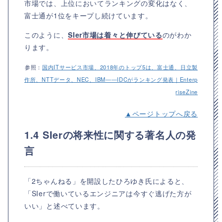
市場では、上位においてランキングの変化はなく、
富士通が1位をキープし続けています。
このように、
SIer市場は着々と伸びている
のがわか
ります。
参照：
国内ITサービス市場、2018年のトップ5は、富士通、日立製
作所、NTTデータ、NEC、IBM――IDCがランキング発表｜Enterp
riseZine
▲ページトップへ戻る
1.4 SIerの将来性に関する著名人の発
言
「2ちゃんねる」を開設したひろゆき氏によると、
「SIerで働いているエンジニアは今すぐ逃げた方が
いい」と述べています。