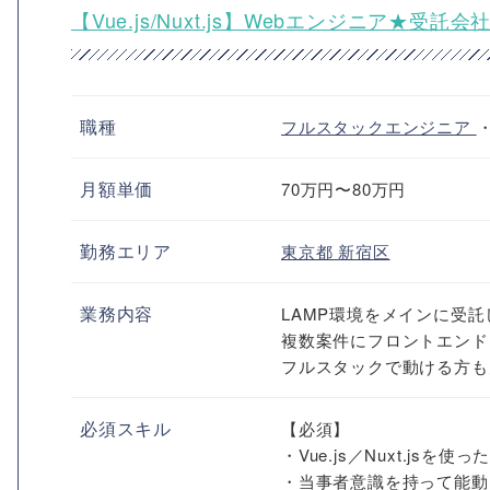
【Vue.js/Nuxt.js】Webエンジニア★
職種
フルスタックエンジニア
月額単価
70万円〜80万円
勤務エリア
東京都
新宿区
業務内容
LAMP環境をメインに受
複数案件にフロントエンド
フルスタックで動ける方も
必須スキル
【必須】
・Vue.js／Nuxt.jsを使
・当事者意識を持って能動