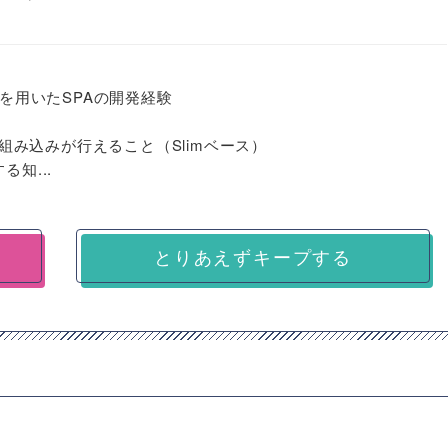
sなどを用いたSPAの開発経験
ewへの組み込みが行えること（Slimベース）
知...
とりあえずキープする