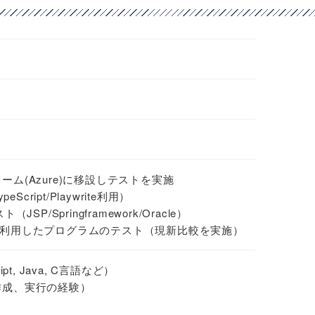
ム(Azure)に移設しテストを実施
cript/Playwrite利用）
P/Springframework/Oracle）
を利用したプログラムのテスト（現新比較を実施）
t, Java, C言語など）
作成、実行の経験）