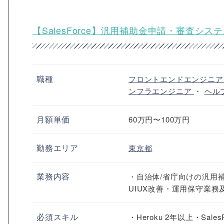
【SalesForce】汎用補助金申請・審査シ
職種
フロントエンドエンジニ
ンフラエンジニア
・
ヘル
月額単価
60万円〜100万円
勤務エリア
東京都
業務内容
・自治体/省庁向けの汎用
UIUX改善・運用保守業
必須スキル
・Heroku 2年以上・Sale