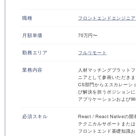
職種
フロントエンドエンジニ
月額単価
70万円〜
勤務エリア
フルリモート
業務内容
人材マッチングプラットフ
ニアとして参画いただきま
CS部門からエスカレーシ
び解決を担うポジションに
アプリケーションおよびWe
必須スキル
React / React Nat
テクニカルサポートまたは
フロントエンド基礎知識お