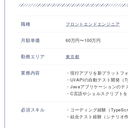
職種
フロントエンドエンジニア
月額単価
60万円〜100万円
勤務エリア
東京都
業務内容
・現行アプリを新プラットフォー
・UI/APIの自動テスト開発（TypeS
・Javaアプリケーションのテスト（JS
・C言語やシェルスクリプト
必須スキル
・コーディング経験（TypeScrip
・結合テスト経験（シナリオ