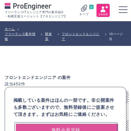
0
フリーランスITエンジニア専門の案件紹介
キープ
・転職支援エージェント【プロエンジニア】
ホーム
>
フリーランス案件情
>
開発
>
フロントエンドエンジニ
>
10ページ
報
系
ア
目
フロントエンドエンジニア
の案件
該当
452
件
掲載している案件はほんの一部です。非公開案件
も多数ございますので、
無料登録後にご提案させ
て頂きます。まずはお気軽にご連絡ください。
無料会員登録