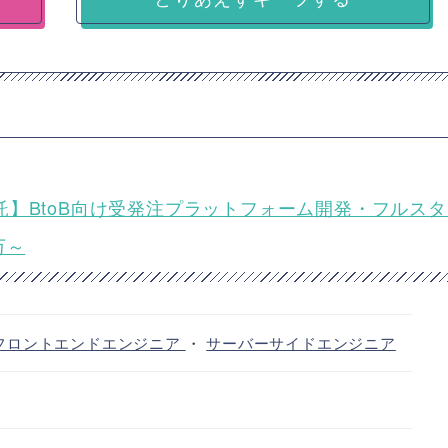
act)／業務委託】BtoB向け受発注プラットフォーム開発・フルス
万～
フロントエンドエンジニア
・
サーバーサイドエンジニア