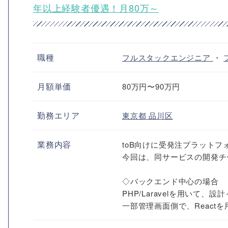
年以上経験者優遇！月80万～
職種
フルスタックエンジニア
・
月額単価
80万円〜90万円
勤務エリア
東京都
品川区
業務内容
toB向けに受発注プラット
今回は、同サービスの開発チ
◇バックエンド中心の場合
PHP/Laravelを用いて
一部管理画面側で、React