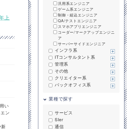
汎用系エンジニア
ゲーム系エンジニア
制御・組込エンジニア
2年上
QA/テストエンジニア
スマホアプリエンジニア
コーダー/マークアップエンジニ
ア
サーバーサイドエンジニア
インフラ系
ITコンサルタント系
管理系
その他
クリエイター系
バックオフィス系
業種で探す
を用い
ントエン
サービス
SIer
や新
通信