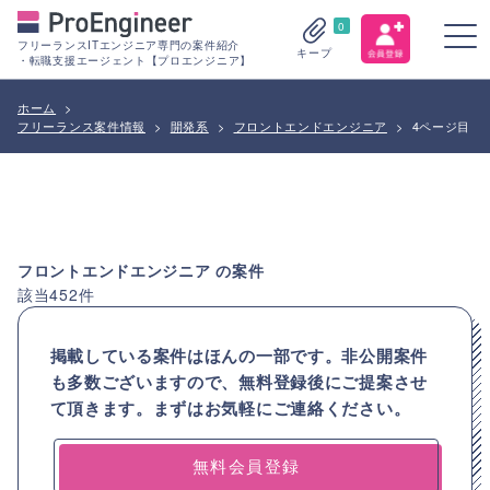
0
フリーランスITエンジニア専門の案件紹介
キープ
・転職支援エージェント【プロエンジニア】
ホーム
>
フリーランス案件情報
>
開発系
>
フロントエンドエンジニア
>
4ページ目
フロントエンドエンジニア
の案件
該当
452
件
掲載している案件はほんの一部です。非公開案件
も多数ございますので、
無料登録後にご提案させ
て頂きます。まずはお気軽にご連絡ください。
無料会員登録