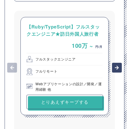
【Ruby/TypeScript】フルスタッ
【P
クエンジニア★訪日外国人旅行者
進
向けプラットフォームの開発
100万
~
円/月
フルスタックエンジニア
フルリモート
Webアプリケーションの設計／開発／運
用経験 他
とりあえずキープする