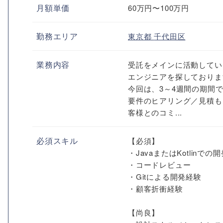
月額単価
60万円〜100万円
勤務エリア
東京都
千代田区
業務内容
受託をメインに活動してい
エンジニアを探しておりま
今回は、3～4週間の期間
要件のヒアリング／見積も
客様とのコミ...
必須スキル
【必須】
・JavaまたはKotlinでの
・コードレビュー
・Gitによる開発経験
・顧客折衝経験
【尚良】