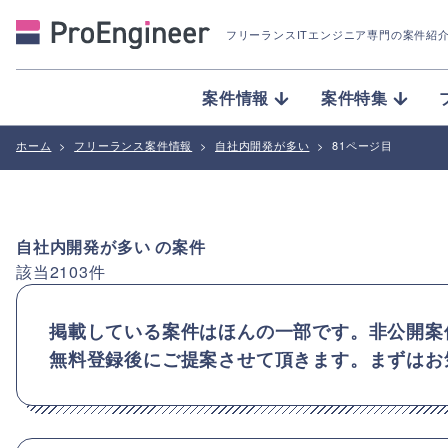
フリーランスITエンジニア専門の案件紹
案件情報
案件特集
ホーム
>
フリーランス案件情報
>
自社内開発が多い
>
81ページ目
自社内開発が多い
の案件
該当
2103
件
掲載している案件はほんの一部です。非公開案
無料登録後にご提案させて頂きます。まずはお