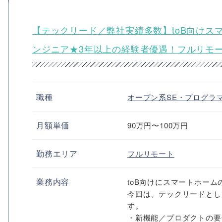
【テックリード／弊社実績多数】toB向けス
ンジニア★3年以上の経験者優遇！フルリモー
職種
オープン系SE・プログラ
月額単価
90万円〜100万円
勤務エリア
フルリモート
業務内容
toB向けにスマートホー
今回は、テックリードとし
す。
・新機能／プロダクトの要