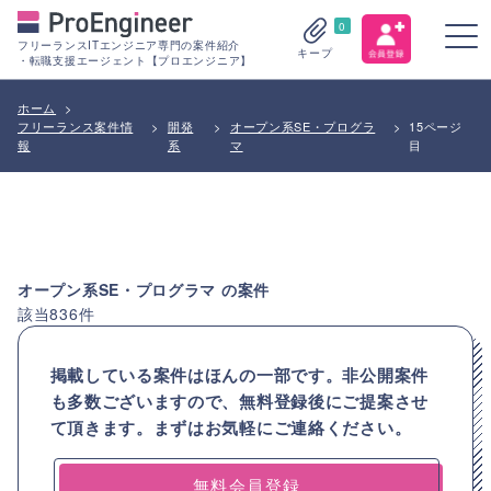
0
フリーランスITエンジニア専門の案件紹介
キープ
・転職支援エージェント【プロエンジニア】
ホーム
>
フリーランス案件情
>
開発
>
オープン系SE・プログラ
>
15ページ
報
系
マ
目
オープン系SE・プログラマ
の案件
該当
836
件
掲載している案件はほんの一部です。非公開案件
も多数ございますので、
無料登録後にご提案させ
て頂きます。まずはお気軽にご連絡ください。
無料会員登録