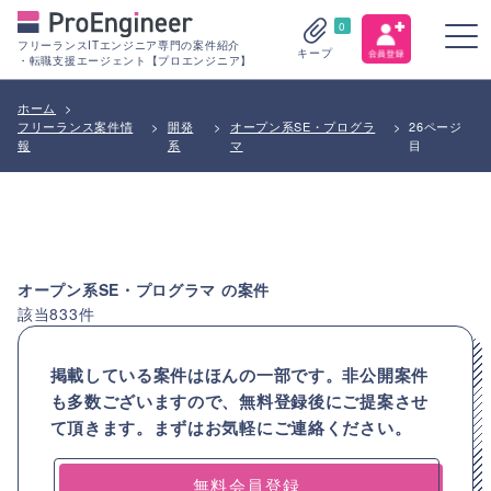
0
フリーランスITエンジニア専門の案件紹介
キープ
・転職支援エージェント【プロエンジニア】
ホーム
>
フリーランス案件情
>
開発
>
オープン系SE・プログラ
>
26ページ
報
系
マ
目
オープン系SE・プログラマ
の案件
該当
833
件
掲載している案件はほんの一部です。非公開案件
も多数ございますので、
無料登録後にご提案させ
て頂きます。まずはお気軽にご連絡ください。
無料会員登録