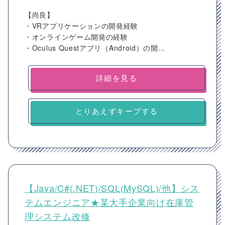
【尚良】
・VRアプリケーションの開発経験
・オンラインゲーム開発の経験
・Oculus Questアプリ（Android）の開...
詳細を見る
とりあえずキープする
【Java/C#(.NET)/SQL(MySQL)/他】シス
テムエンジニア★某大手企業向け在庫管
理システム改修