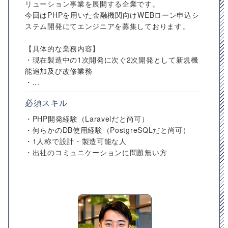
リューション事業を展開する企業です。
今回はPHPを用いた金融機関向けWEBローン申込シ
ステム開発にてエンジニアを募集しております。
【具体的な業務内容】
・現在製造中の1次開発に次ぐ2次開発として新規機
能追加及び改修業務
・...
必須スキル
・PHP開発経験（Laravelだと尚可）
・何らかのDB使用経験（PostgreSQLだと尚可）
・1人称で設計・製造可能な人
・出社のコミュニケーションに問題無い方