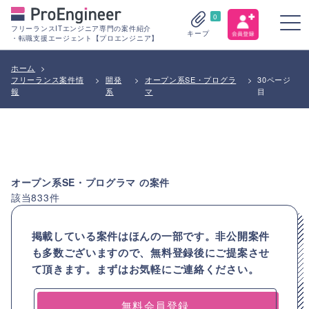
0
フリーランスITエンジニア専門の案件紹介
キープ
・転職支援エージェント【プロエンジニア】
ホーム
>
フリーランス案件情
>
開発
>
オープン系SE・プログラ
>
30ページ
報
系
マ
目
オープン系SE・プログラマ
の案件
該当
833
件
掲載している案件はほんの一部です。非公開案件
も多数ございますので、
無料登録後にご提案させ
て頂きます。まずはお気軽にご連絡ください。
無料会員登録