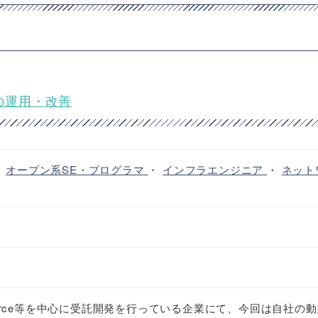
スの運用・改善
・
オープン系SE・プログラマ
・
インフラエンジニア
・
ネット
esforce等を中心に受託開発を行っている企業にて、今回は自社の