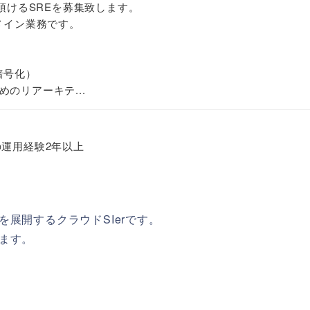
て頂けるSREを募集致します。
メイン業務です。
暗号化）
のリアーキテ...
の運用経験2年以上
ジ等を展開するクラウドSIerです。
ます。