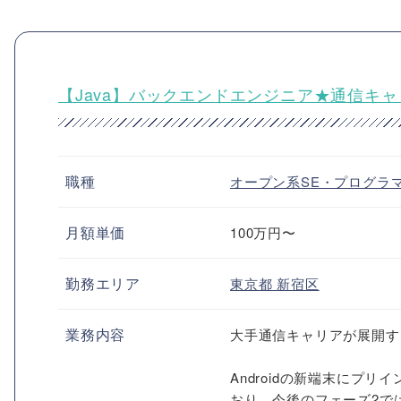
【Java】バックエンドエンジニア★通信キ
職種
オープン系SE・プログラ
月額単価
100万円〜
勤務エリア
東京都
新宿区
業務内容
大手通信キャリアが展開す
Androidの新端末にプ
おり、今後のフェーズ2で