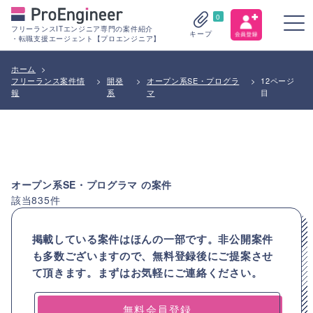
0
フリーランスITエンジニア専門の案件紹介
キープ
・転職支援エージェント【プロエンジニア】
ホーム
>
フリーランス案件情
>
開発
>
オープン系SE・プログラ
>
12ページ
報
系
マ
目
オープン系SE・プログラマ
の案件
該当
835
件
掲載している案件はほんの一部です。非公開案件
も多数ございますので、
無料登録後にご提案させ
て頂きます。まずはお気軽にご連絡ください。
無料会員登録