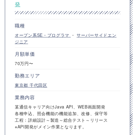
発
職種
オープン系SE・プログラマ
・
サーバーサイドエン
ジニア
月額単価
70万円〜
勤務エリア
東京都
千代田区
業務内容
某通信キャリア向けJava API、WEB画面開発
各種申込、照会機能の機能追加、改修、保守等
工程：詳細設計～製造～総合テスト～リリース
※API開発がメイン作業となります。