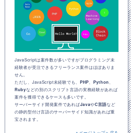
JavaScriptは案件数が多いですがプログラミング未
経験者が受注できるフリーランス案件はほぼありま
せん。
ただし、JavaScript未経験でも、
PHP
、
Python
、
Ruby
などの別のスクリプト言語の実務経験があれば
案件を獲得できるケースも多いです。
サーバーサイド開発案件であれば
Java
や
C言語
など
の静的型付け言語のサーバーサイド知識があれば重
宝されます。
▲ページトップへ戻る