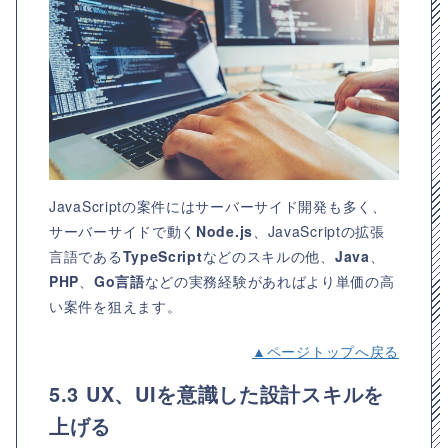
JavaScriptの案件にはサーバーサイド開発も多く、
サーバーサイドで動く
Node.js
、JavaScriptの拡張
言語である
TypeScript
などのスキルの他、
Java
、
PHP
、
Go言語
などの実務経験があればより単価の高
い案件を狙えます。
▲ページトップへ戻る
5.3 UX、UIを意識した設計スキルを
上げる