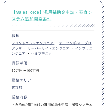
【SalesForce】汎用補助金申請・審査シ
ステム追加開発案件
職種
フロントエンドエンジニア
・
オープン系SE・プロ
グラマ
・
サーバーサイドエンジニア
・
インフラエ
ンジニア
・
ヘルプデスク
月額単価
60万円〜100万円
勤務エリア
東京都
業務内容
・自治体/省庁向けの汎用補助金申請・審査システム