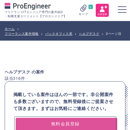
0
フリーランスITエンジニア専門の案件紹介
キープ
・転職支援エージェント【プロエンジニア】
ホーム
>
フリーランス案件情報
>
バックオフィス系
>
ヘルプデスク
>
2ページ目
ヘルプデスク
の案件
該当
316
件
掲載している案件はほんの一部です。非公開案件
も多数ございますので、
無料登録後にご提案させ
て頂きます。まずはお気軽にご連絡ください。
無料会員登録