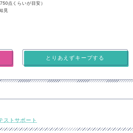
C750点くらいが目安）
の知見
とりあえずキープする
テストサポート