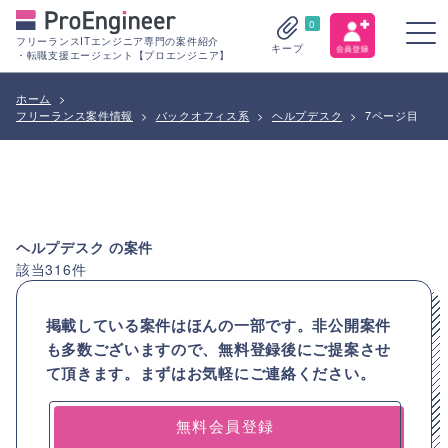
0
フリーランスITエンジニア専門の案件紹介
キープ
・転職支援エージェント【プロエンジニア】
ホーム
>
フリーランス案件情報
>
バックオフィス系
>
ヘルプデスク
>
7ページ目
ヘルプデスク
の案件
該当
316
件
掲載している案件はほんの一部です。非公開案件
も多数ございますので、
無料登録後にご提案させ
て頂きます。まずはお気軽にご連絡ください。
無料会員登録