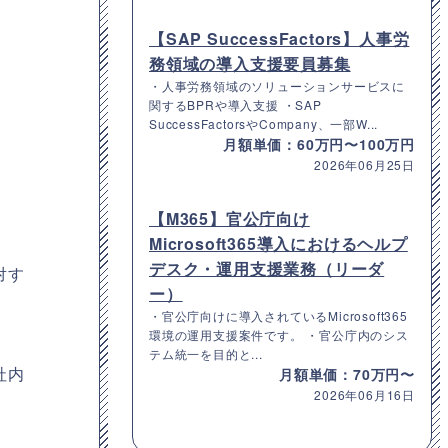
【SAP SuccessFactors】人事労
務領域の導入支援要員募集
・人事労務領域のソリューションサービスに
関するBPRや導入支援 ・SAP
SuccessFactorsやCompany、一部W...
月額単価：60万円〜100万円
2026年06月25日
【M365】官公庁向け
Microsoft365導入におけるヘルプ
デスク・運用支援業務（リーダ
対す
ー）
・官公庁向けに導入されているMicrosoft365
環境の運用支援案件です。 ・官公庁内のシス
テム統一を目的と...
社内
月額単価：70万円〜
2026年06月16日