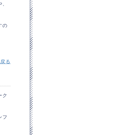
や、
すの
へ戻る
ーク
ンフ