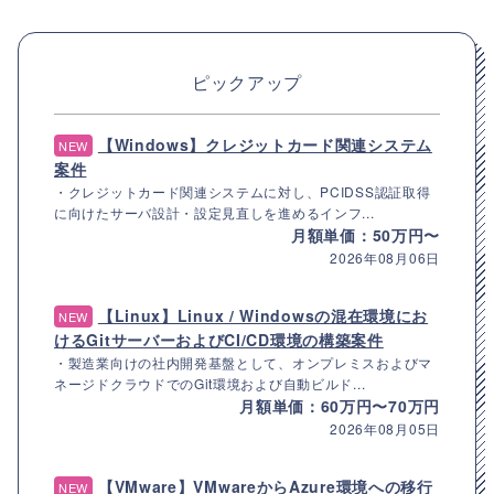
ピックアップ
【Windows】クレジットカード関連システム
NEW
案件
・クレジットカード関連システムに対し、PCIDSS認証取得
に向けたサーバ設計・設定見直しを進めるインフ...
月額単価：50万円〜
2026年08月06日
【Linux】Linux / Windowsの混在環境にお
NEW
けるGitサーバーおよびCI/CD環境の構築案件
・製造業向けの社内開発基盤として、オンプレミスおよびマ
ネージドクラウドでのGit環境および自動ビルド...
月額単価：60万円〜70万円
2026年08月05日
【VMware】VMwareからAzure環境への移行
NEW