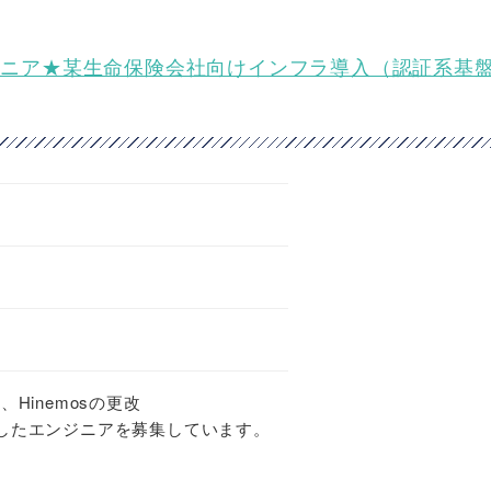
フラエンジニア★某生命保険会社向けインフラ導入（認証系基
Hinemosの更改
したエンジニアを募集しています。
。