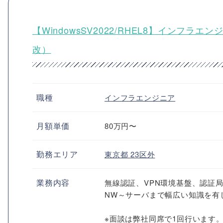
【WindowsSV2022/RHEL8】イン
改）
職種
インフラエンジニア
月額単価
80万円〜
勤務エリア
東京都
23区外
業務内容
無線認証、VPN環境基盤、認証局、
NW～サーバまで幅広い知識を有
※面談は弊社同席で1回行います