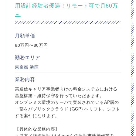
用設計経験者優遇！リモート可で月60万
～
月額単価
60万円〜80万円
勤務エリア
東京都
港区
業務内容
某通信キャリア事業者向けの料金システムにおける
基盤構築・維持保守を行っていただきます。
オンプレミス環境のサーバで実装されているAP層の
一部をパブリッククラウド (GCP) へリフト、シフト
する案件になります。
【具体的な業務内容】
・基本／詳細設計 (datadog) の設計書執筆作業を...