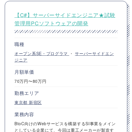
【C#】サーバーサイドエンジニア★試験
管理用PCソフトウェアの開発
職種
オープン系SE・プログラマ
・
サーバーサイドエン
ジニア
月額単価
70万円〜80万円
勤務エリア
東京都
新宿区
業務内容
BtoC向けのWebサービスを構築するSI事業をメイン
としている企業にて、今回は重工メーカーが製造す