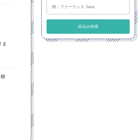
りま
経験