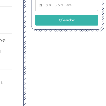
のテ
ま
こと