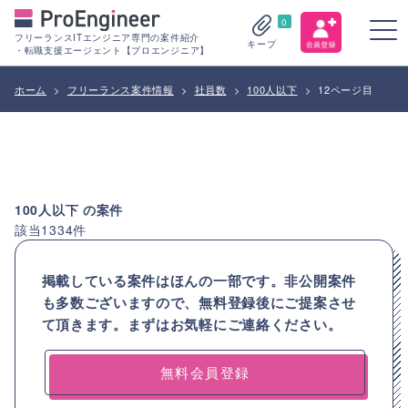
0
フリーランスITエンジニア専門の案件紹介
キープ
・転職支援エージェント【プロエンジニア】
ホーム
>
フリーランス案件情報
>
社員数
>
100人以下
>
12ページ目
100人以下
の案件
該当
1334
件
掲載している案件はほんの一部です。非公開案件
も多数ございますので、
無料登録後にご提案させ
て頂きます。まずはお気軽にご連絡ください。
無料会員登録